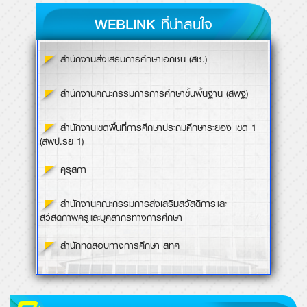
ภาพกิจกรรม
อ่านทั้งหมด
วันเฉลิมพระชนมพรรษาร..
กิจกรรม Wuttinun Sho..
โรงเรียนวุฒินันท์ นำโดยคณะผู้บ..
04 ตุลาคม 2568
03 มิถุนายน 2569