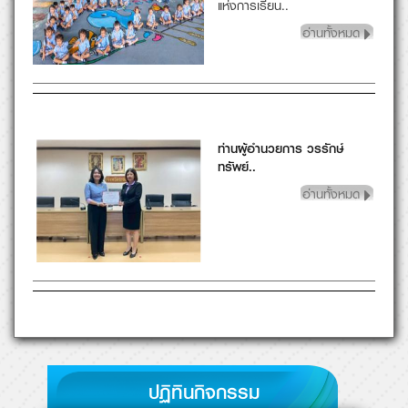
ปฏิทินกิจกรรม
August 2026
today
month
list
Sun
Mon
Tue
Wed
Thu
Fri
Sat
26
27
28
29
30
31
1
2
3
4
5
6
7
8
9
10
11
12
13
14
15
16
17
18
19
20
21
22
23
24
25
26
27
28
29