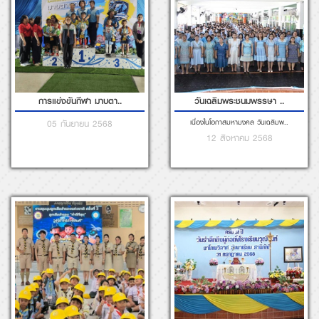
โรงเรียนวุฒินันท์ร่ว..
ครบ 31 ปี วันรำลึกถึ..
โรงเรียนวุฒินันท์ร่วมงานชุมนุม..
31 กรกฎาคม 2568
05 สิงหาคม 2568
มหามงคลเฉลิมพระชนมพร..
กิจกรรม แห่เทียนและถ..