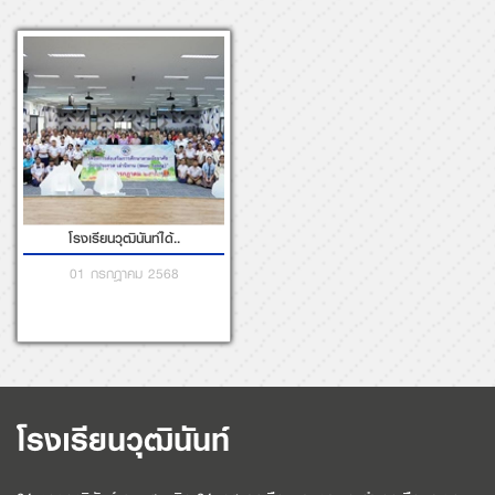
โรงเรียนวุฒินันท์
24 ซอยวุฒินันท์ ถนนสุขุมวิท 34 เทศบาลเมืองมาบตาพุด อำเภอเมืองระยอง
จังหวัดระยอง 21150
โทร. 038-609013
แฟกซ์. 038-609555
อีเมล์. wuttinuntschool@hotmail.com
FACEBOOK PAGE : โรงเรียนวุฒินันท์
FOLLOW US:
FACEBOOK